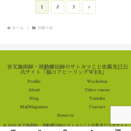
次
1
2
3
へ
ホーム
お知らせ
音叉施術師・波動療法師のサトカツこと佐藤克巳公
式サイト「脳コアヒーリングWEB」
Profile
Workshop
About
Video course
Blog
Youtube
MailMagazine
Contact
Reserve
© 2020 音叉施術師・波動療法師のサトカツこと佐藤克巳公式サイト