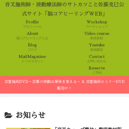
音叉施術師・波動療法師のサトカツこと佐藤克巳公
式サイト「脳コアヒーリングWEB」
Profile
Workshop
プロフィール
ワークショップ
About
Video course
脳コアヒーリングとは
動画教材
Blog
Youtube
ブログ
動画解説
MailMagazine
Contact
メールマガジン
お問い合わせ
Reserve
ご予約
言霊施術DVD～言葉の波動は身体を変える～ & 言霊施術セミナーDVD
販売中！
お知らせ