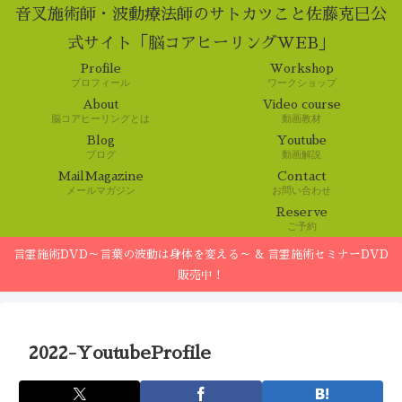
音叉施術師・波動療法師のサトカツこと佐藤克巳公
式サイト「脳コアヒーリングWEB」
Profile
Workshop
プロフィール
ワークショップ
About
Video course
脳コアヒーリングとは
動画教材
Blog
Youtube
ブログ
動画解説
MailMagazine
Contact
メールマガジン
お問い合わせ
Reserve
ご予約
言霊施術DVD～言葉の波動は身体を変える～ & 言霊施術セミナーDVD
販売中！
2022-YoutubeProfile