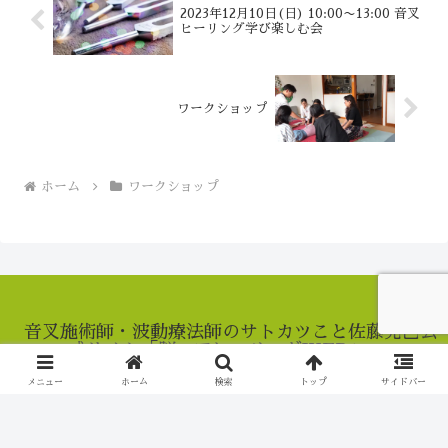
2023年12月10日(日) 10:00〜13:00 音叉
ヒーリング学び楽しむ会
ワークショップ
ホーム
ワークショップ
音叉施術師・波動療法師のサトカツこと佐藤克巳公
式サイト「脳コアヒーリングWEB」
Profile
Workshop
メニュー
ホーム
検索
トップ
サイドバー
About
Video course
Blog
Youtube