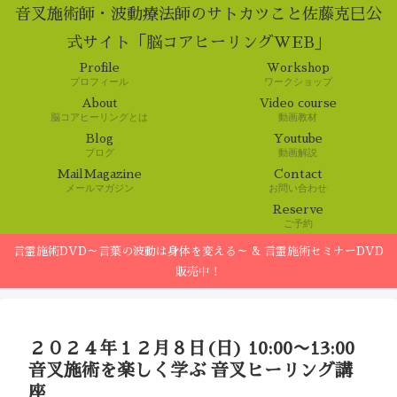
音叉施術師・波動療法師のサトカツこと佐藤克巳公
式サイト「脳コアヒーリングWEB」
Profile
Workshop
プロフィール
ワークショップ
About
Video course
脳コアヒーリングとは
動画教材
Blog
Youtube
ブログ
動画解説
MailMagazine
Contact
メールマガジン
お問い合わせ
Reserve
ご予約
言霊施術DVD～言葉の波動は身体を変える～ & 言霊施術セミナーDVD
販売中！
２０２４年１２月８日(日) 10:00〜13:00
音叉施術を楽しく学ぶ 音叉ヒーリング講
座