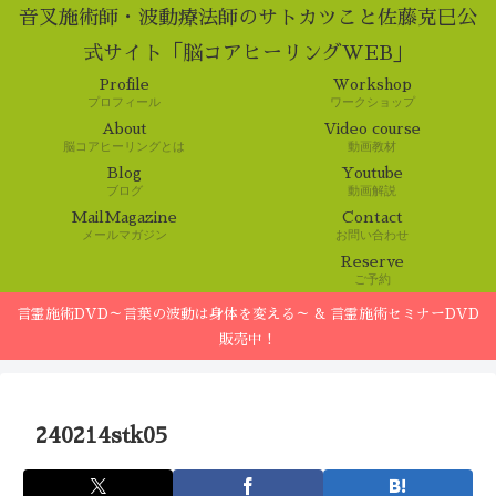
音叉施術師・波動療法師のサトカツこと佐藤克巳公
式サイト「脳コアヒーリングWEB」
Profile
Workshop
プロフィール
ワークショップ
About
Video course
脳コアヒーリングとは
動画教材
Blog
Youtube
ブログ
動画解説
MailMagazine
Contact
メールマガジン
お問い合わせ
Reserve
ご予約
言霊施術DVD～言葉の波動は身体を変える～ & 言霊施術セミナーDVD
販売中！
240214stk05