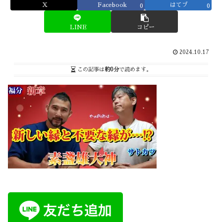
X
Facebook
はてブ
0
0
LINE
コピー
2024.10.17
この記事は
約0分
で読めます。