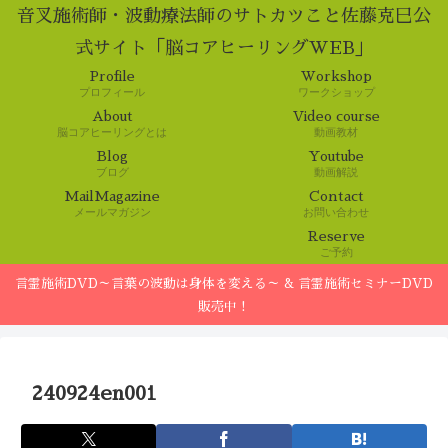
音叉施術師・波動療法師のサトカツこと佐藤克巳公
式サイト「脳コアヒーリングWEB」
Profile
Workshop
プロフィール
ワークショップ
About
Video course
脳コアヒーリングとは
動画教材
Blog
Youtube
ブログ
動画解説
MailMagazine
Contact
メールマガジン
お問い合わせ
Reserve
ご予約
言霊施術DVD～言葉の波動は身体を変える～ & 言霊施術セミナーDVD
販売中！
240924en001