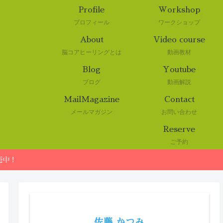
Profile
Workshop
プロフィール
ワークショップ
About
Video course
脳コアヒーリングとは
動画教材
Blog
Youtube
ブログ
動画解説
MailMagazine
Contact
メールマガジン
お問い合わせ
Reserve
ご予約
売中！
佐藤 かつみ