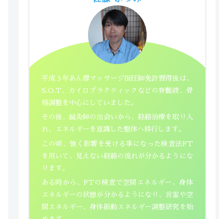
平成３年あん摩マッサージ指圧師免許習得後は、
S.O.T、カイロプラクティックなどの脊髄液、骨
格調整を中心にしていました。
その後、鍼灸師の出会いから、経絡治療を取り入
れ、エネルギーを意識した整体へ移行します。
この頃、強く影響を受ける事になった検査法FT
を用いて、見えない経絡の流れが分かるようにな
ります。
ある時から、FTの検査で空間エネルギー、身体
エネルギーの状態が分かるようになり、言霊や空
間エネルギー、身体振動エネルギー調整研究を始
めます。