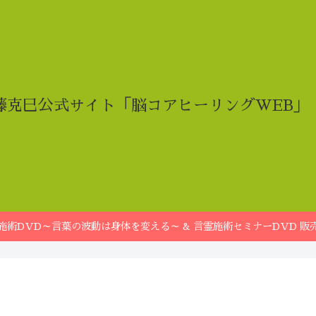
藤克巳公式サイト「脳コアヒーリングWEB」
施術DVD～言葉の波動は身体を変える～ & 言霊施術セミナーDVD 販