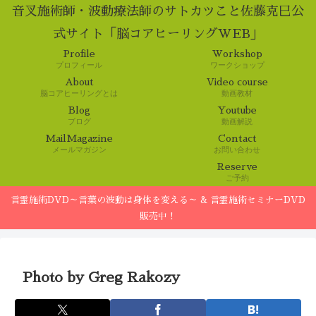
音叉施術師・波動療法師のサトカツこと佐藤克巳公
式サイト「脳コアヒーリングWEB」
Profile
Workshop
プロフィール
ワークショップ
About
Video course
脳コアヒーリングとは
動画教材
Blog
Youtube
ブログ
動画解説
MailMagazine
Contact
メールマガジン
お問い合わせ
Reserve
ご予約
言霊施術DVD～言葉の波動は身体を変える～ & 言霊施術セミナーDVD
販売中！
Photo by Greg Rakozy