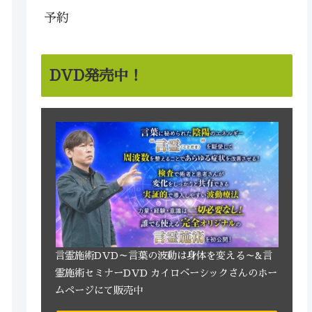
予約
DVD発売中！
言霊施術DVD～言葉の波動は身体を変える～&言
霊施術セミナーDVD カイロベーシックさんのホー
ムページにて販売中