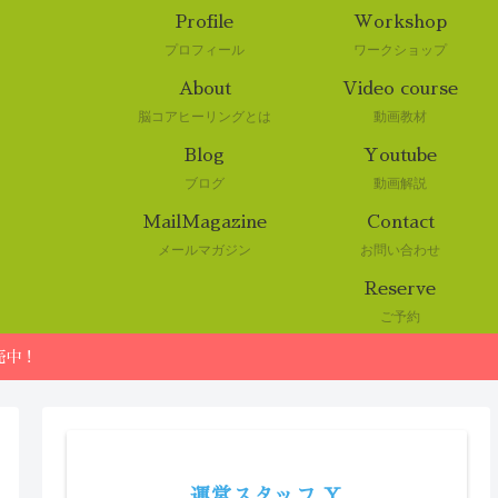
Profile
Workshop
プロフィール
ワークショップ
About
Video course
脳コアヒーリングとは
動画教材
Blog
Youtube
ブログ
動画解説
MailMagazine
Contact
メールマガジン
お問い合わせ
Reserve
ご予約
売中！
運営スタッフ Y