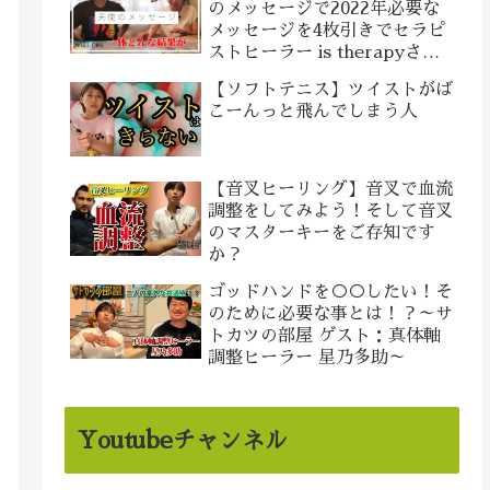
のメッセージで2022年必要な
メッセージを4枚引きでセラピ
ストヒーラー is therapyさん
にリーディングしてもらいまし
【ソフトテニス】ツイストがば
た
こーんっと飛んでしまう人
【音叉ヒーリング】音叉で血流
調整をしてみよう！そして音叉
のマスターキーをご存知です
か？
ゴッドハンドを○○したい！そ
のために必要な事とは！？～サ
トカツの部屋 ゲスト：真体軸
調整ヒーラー 星乃多助～
Youtubeチャンネル