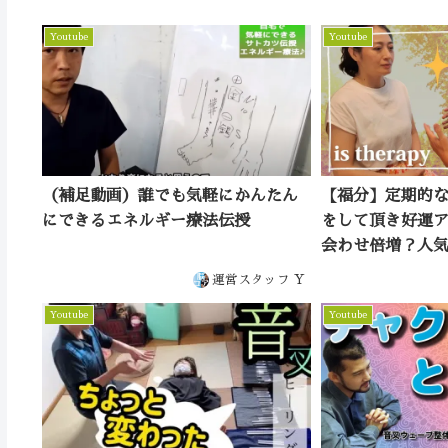
Youtube
Youtube
（補足動画）誰でも気軽にかんたん
【福分】定期的
にできるエネルギー療法伝授
をして頂き好運
会わせ倍増？人
調整付き♪体験者
運営スタッフ Y
therapyさん
Youtube
Youtube