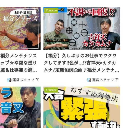
Youtube
な福分メンテナンス
【福分】久しぶりのお仕事でワクワ
アップ☆幸福な巡り
クしてます!!色が…!?吉祥天×カタカ
気運＆仕事運の波動
ムナ/定期恒例企画♪福分メンテナン
：雄介＆is
スで好運アップ☆人気運＆仕事運の
運営スタッフ Y
運営スタッフ Y
波動調整付き♪体験者：雄介
Youtube