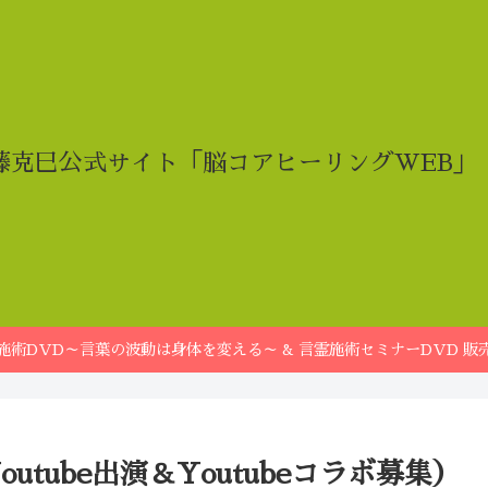
藤克巳公式サイト「脳コアヒーリングWEB」
施術DVD～言葉の波動は身体を変える～ & 言霊施術セミナーDVD 販
tube出演＆Youtubeコラボ募集）