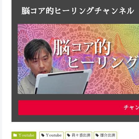
脳コア的ヒーリングチャンネル
チャ
Youtube
Youtube
莉々香出演
雄介出演