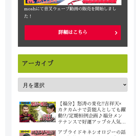
moshにて音叉ウェーブ動画の販売を開始しまし
た！
詳細はこちら
アーカイブ
【福分】怒涛の変化!!吉祥天×
カタカムナで芸能人としても躍
動!?/定期恒例企画♪福分メン
テナンスで好運アップ☆人気運
＆仕事運の波動調整付き♪体験
アプライドキネシオロジーの話
者：雄介