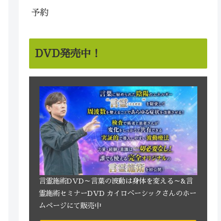
予約
DVD発売中！
言霊施術DVD～言葉の波動は身体を変える～&言
霊施術セミナーDVD カイロベーシックさんのホー
ムページにて販売中