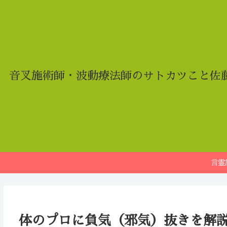
音叉施術師・波動療法師のサトカツこと佐
言霊
体のプロに負気（邪気）抜きを解