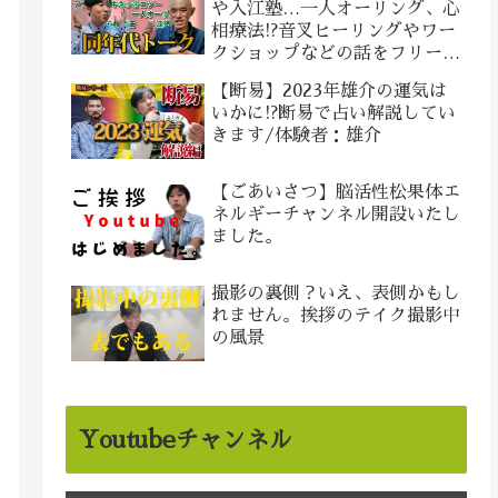
や入江塾…一人オーリング、心
相療法!?音叉ヒーリングやワー
クショップなどの話をフリート
ークで！/ゲスト：ダウジング
【断易】2023年雄介の運気は
ヒーラー 西野健さん
いかに!?断易で占い解説してい
きます/体験者：雄介
【ごあいさつ】脳活性松果体エ
ネルギーチャンネル開設いたし
ました。
撮影の裏側？いえ、表側かもし
れません。挨拶のテイク撮影中
の風景
Youtubeチャンネル