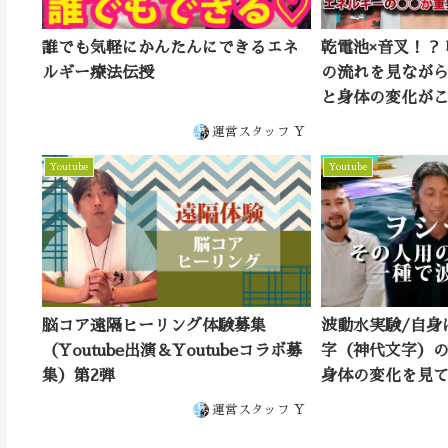
誰でも気軽にかんたんにできるエネ
乾電池×音叉！？
ルギー療法伝授
の流れを見なが
と身体の変化が
運営スタッフ Y
Youtube
Youtube
脳コア遠隔ヒーリング体験募集
波動水実験/自身
（Youtube出演＆Youtubeコラボ募
字（神代文字）
集）第2弾
身体の変化を見て
ロマンシー ボー
運営スタッフ Y