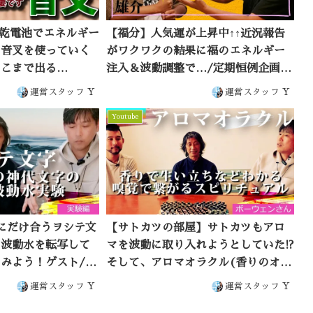
 乾電池でエネルギー
【福分】人気運が上昇中↑↑近況報告
ら音叉を使っていく
がワクワクの結果に福のエネルギー
ここまで出る…
注入＆波動調整で…/定期恒例企画♪
福分メンテナンスで好運アップ☆人
運営スタッフ Y
運営スタッフ Y
気運＆仕事運の波動調整付き♪体験
Youtube
者：雄介
にだけ合うヲシテ文
【サトカツの部屋】サトカツもアロ
の波動水を転写して
マを波動に取り入れようとしていた!?
みよう！ゲスト/ア
そして、アロマオラクル(香りのオラ
ウェンさん
クル)の話へ… ゲスト/アロマンシー
運営スタッフ Y
運営スタッフ Y
ボーウェンさん