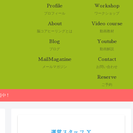
Profile
Workshop
プロフィール
ワークショップ
About
Video course
脳コアヒーリングとは
動画教材
Blog
Youtube
ブログ
動画解説
MailMagazine
Contact
メールマガジン
お問い合わせ
Reserve
ご予約
売中！
運営スタッフ Y