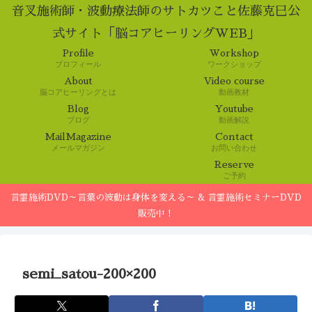
音叉施術師・波動療法師のサトカツこと佐藤克巳公
式サイト「脳コアヒーリングWEB」
Profile
Workshop
プロフィール
ワークショップ
About
Video course
脳コアヒーリングとは
動画教材
Blog
Youtube
ブログ
動画解説
MailMagazine
Contact
メールマガジン
お問い合わせ
Reserve
ご予約
言霊施術DVD～言葉の波動は身体を変える～ & 言霊施術セミナーDVD
販売中！
semi_satou-200×200